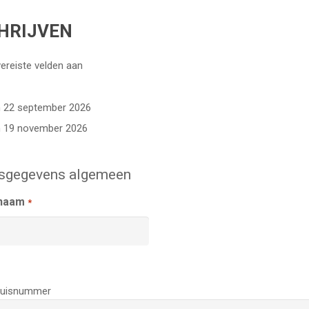
HRIJVEN
vereiste velden aan
n 22 september 2026
n 19 november 2026
fsgegevens algemeen
snaam
*
 huisnummer