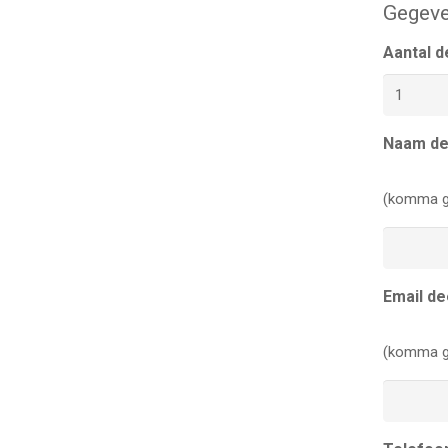
Gegeve
Aantal 
Naam d
(komma g
Email d
(komma g