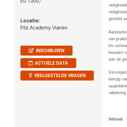
EU 1300,-
veilighei
veilighei
gesteld a
Locatie:
Pilz Academy Vianen
Aansluite
van prakt
De oefeni
INSCHRIJVEN
bepalen v
aan de ge
ACTUELE DATA
Vervolgen
VEELGESTELDE VRAGEN
behulp va
opgedane 
validerin
Inhoud