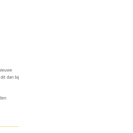
nieuwe
it dan bij
rden