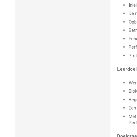
Inle
De 
Opbo
Bet
Func
Per
7-s
Leerdoe
Wer
Blok
Beg
Een 
Met 
Per
Doelgro