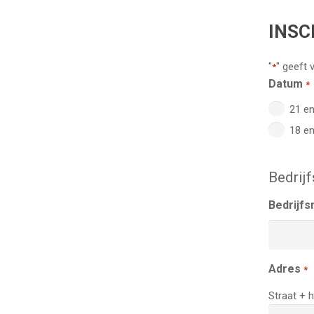
INSC
"
" geeft 
*
Datum
*
21 e
18 e
Bedrij
Bedrijf
Adres
*
Straat +