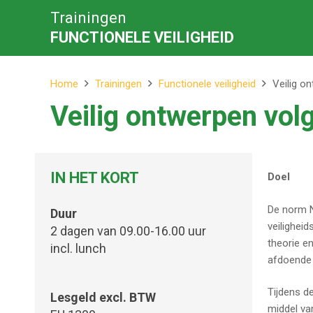
Trainingen
FUNCTIONELE VEILIGHEID
Home
Trainingen
Functionele veiligheid
Veilig o
Veilig ontwerpen vo
IN HET KORT
Doel
De norm N
Duur
veilighei
2 dagen van 09.00-16.00 uur
theorie e
incl. lunch
afdoende 
Tijdens d
Lesgeld excl. BTW
middel va