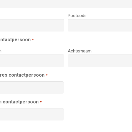
Postcode
ntactpersoon
*
m
Achternaam
dres contactpersoon
*
n contactpersoon
*