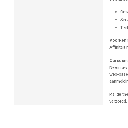
Ont
Serv
Tec
Voorken
Affiniteit
Cursusma
Neem uw l
web-based
aanmeldin
P.s. de t
verzorgd.