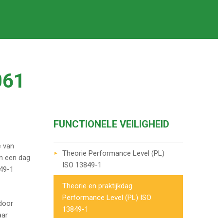
061
FUNCTIONELE VEILIGHEID
e van
Theorie Performance Level (PL)
an een dag
ISO 13849-1
849-1
Theorie en praktijkdag
Performance Level (PL) ISO
door
13849-1
aar