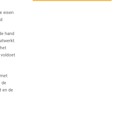
e eisen
d.
de hand
itwerkt.
 het
 voldoet
 met
u de
t en de