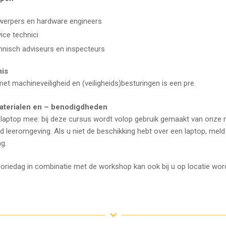
werpers en hardware engineers
ice technici
hnisch adviseurs en inspecteurs
nis
 met machineveiligheid en (veiligheids)besturingen is een pre.
terialen en – benodigdheden
aptop mee: bij deze cursus wordt volop gebruik gemaakt van onze 
 leeromgeving. Als u niet de beschikking hebt over een laptop, meld d
g.
heoriedag in combinatie met de workshop kan ook bij u op locatie wo