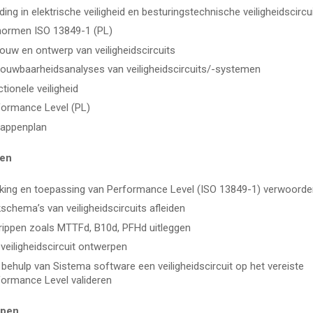
iding in elektrische veiligheid en besturingstechnische veiligheidscircu
normen ISO 13849-1 (PL)
uw en ontwerp van veiligheidscircuits
rouwbaarheidsanalyses van veiligheidscircuits/-systemen
tionele veiligheid
formance Level (PL)
tappenplan
len
king en toepassing van Performance Level (ISO 13849-1) verwoorde
schema’s van veiligheidscircuits afleiden
rippen zoals MTTFd, B10d, PFHd uitleggen
veiligheidscircuit ontwerpen
behulp van Sistema software een veiligheidscircuit op het vereiste
formance Level valideren
epen