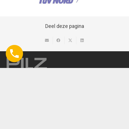
Deel deze pagina
Havenweg 22
4131 NM Vianen
Nederland
Tel:
0347320477
E-mail:
info@pilz.nl