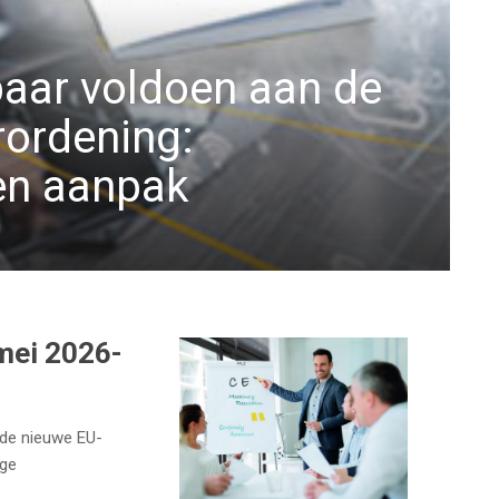
aar voldoen aan de
ordening:
en aanpak
mei 2026-
n de nieuwe EU-
ige