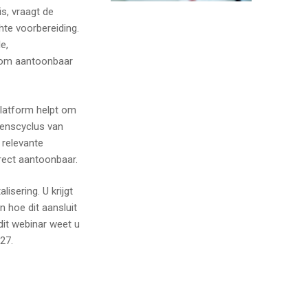
is, vraagt de
hte voorbereiding.
e,
n om aantoonbaar
latform helpt om
venscyclus van
 relevante
rect aantoonbaar.
lisering. U krijgt
n hoe dit aansluit
dit webinar weet u
27.