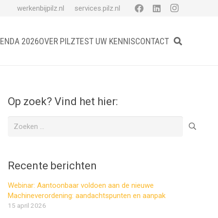
werkenbijpilz.nl
services.pilz.nl
ENDA 2026
OVER PILZ
TEST UW KENNIS
CONTACT
Op zoek? Vind het hier:
Zoeken
naar:
Recente berichten
Webinar: Aantoonbaar voldoen aan de nieuwe
Machineverordening: aandachtspunten en aanpak
15 april 2026