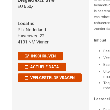
Lesgeld excl. BTW
behandeld
EU 650,-
is bestem
van robot
reducere
Locatie:
zonder da
Pilz Nederland
Havenweg 22
Inhoud
4131 NM Vianen
Basi
INSCHRIJVEN
Veel
Basi
ACTUELE DATA
Uitv
maat
VEELGESTELDE VRAGEN
Toep
robo
Leerdoe
De 