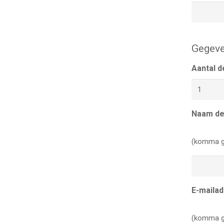
Gegeve
Aantal 
Naam d
(komma g
E-maila
(komma g