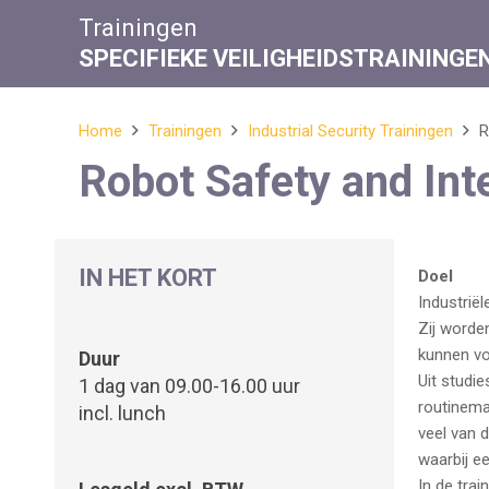
Trainingen
SPECIFIEKE VEILIGHEIDSTRAININGE
Home
Trainingen
Industrial Security Trainingen
R
Robot Safety and Int
IN HET KORT
Doel
Industrië
Zij worde
kunnen vo
Duur
Uit studi
1 dag van 09.00-16.00 uur
routinema
incl. lunch
veel van 
waarbij e
In de tra