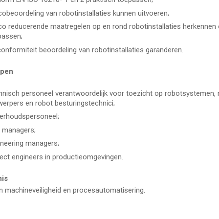
cobeoordeling van robotinstallaties kunnen uitvoeren;
ico reducerende maatregelen op en rond robotinstallaties herkennen
passen;
onformiteit beoordeling van robotinstallaties garanderen.
epen
hnisch personeel verantwoordelijk voor toezicht op robotsystemen,
erpers en robot besturingstechnici;
erhoudspersoneel;
 managers;
ineering managers;
ect engineers in productieomgevingen.
nis
n machineveiligheid en procesautomatisering.