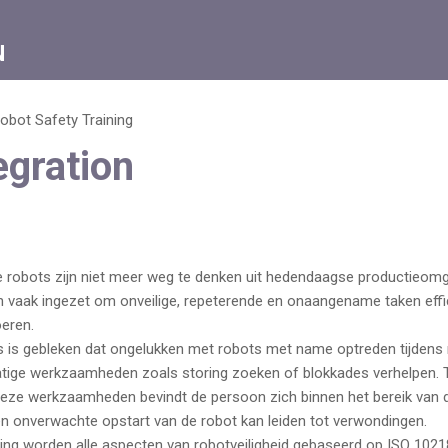
N
obot Safety Training
egration
le robots zijn niet meer weg te denken uit hedendaagse productieom
n vaak ingezet om onveilige, repeterende en onaangename taken effic
eren.
es is gebleken dat ongelukken met robots met name optreden tijdens 
tige werkzaamheden zoals storing zoeken of blokkades verhelpen. 
deze werkzaamheden bevindt de persoon zich binnen het bereik van 
en onverwachte opstart van de robot kan leiden tot verwondingen.
ining worden alle aspecten van robotveiligheid gebaseerd op ISO 1021