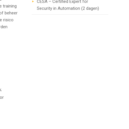
CESA – Certified Expert for
 training
Security in Automation (2 dagen)
 of beheer
e risico
rden
;
or