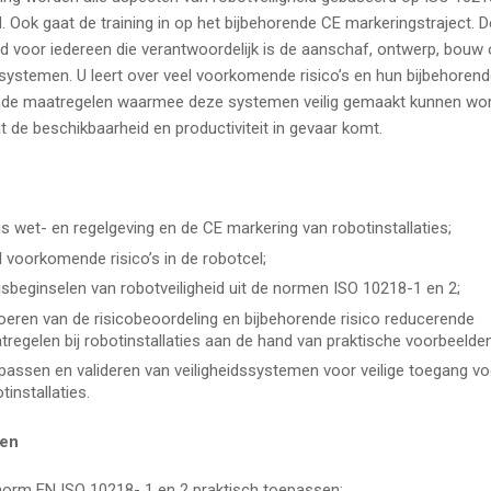
. Ook gaat de training in op het bijbehorende CE markeringstraject. De
d voor iedereen die verantwoordelijk is de aanschaf, ontwerp, bouw
systemen. U leert over veel voorkomende risico’s en hun bijbehorend
nde maatregelen waarmee deze systemen veilig gemaakt kunnen wo
t de beschikbaarheid en productiviteit in gevaar komt.
s wet- en regelgeving en de CE markering van robotinstallaties;
 voorkomende risico’s in de robotcel;
sbeginselen van robotveiligheid uit de normen ISO 10218-1 en 2;
oeren van de risicobeoordeling en bijbehorende risico reducerende
regelen bij robotinstallaties aan de hand van praktische voorbeelden
assen en valideren van veiligheidssystemen voor veilige toegang vo
tinstallaties.
len
norm EN ISO 10218- 1 en 2 praktisch toepassen;