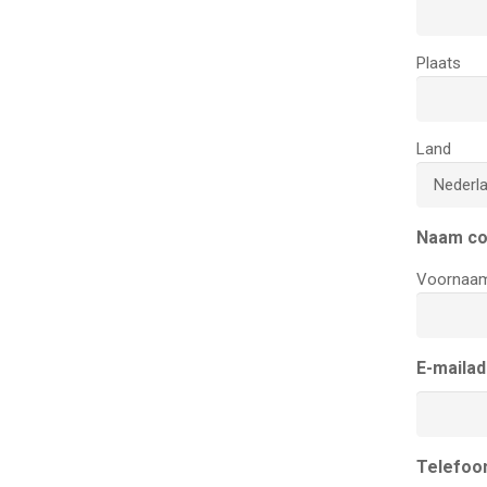
Plaats
Land
Naam co
Voornaa
E-maila
Telefoo