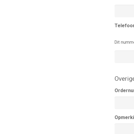
Telefoo
Dit numme
Overig
Ordern
Opmerk