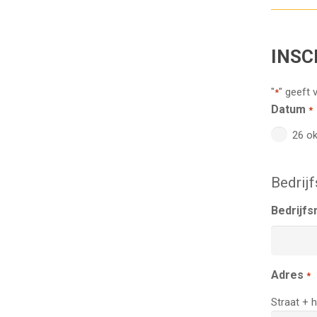
INSC
"
" geeft 
*
Datum
*
26 o
Bedrij
Bedrijf
Adres
*
Straat +