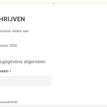
HRIJVEN
vereiste velden aan
ktober 2026
fsgegevens algemeen
snaam
*
 huisnummer