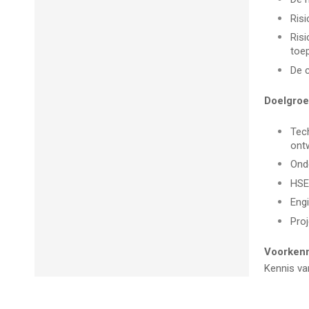
Risi
Ris
toe
De c
Doelgro
Tec
ontw
Ond
HSE
Eng
Proj
Voorken
Kennis va