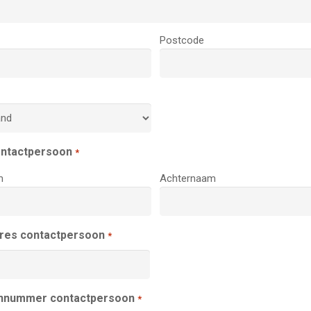
Postcode
ntactpersoon
*
m
Achternaam
dres contactpersoon
*
nnummer contactpersoon
*